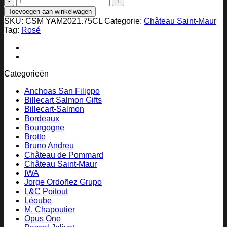
Are
Toevoegen aan winkelwagen
Maur
SKU:
CSM YAM2021.75CL
Categorie:
Château Saint-Maur
-
Tag:
Rosé
2021
aantal
Categorieën
Anchoas San Filippo
Billecart Salmon Gifts
Billecart-Salmon
Bordeaux
Bourgogne
Brotte
Bruno Andreu
Château de Pommard
Château Saint-Maur
IWA
Jorge Ordoñez Grupo
L&C Poitout
Léoube
M. Chapoutier
Opus One