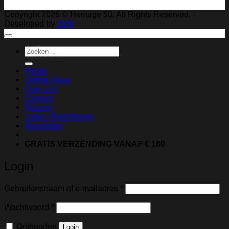
Copyright 2026 © Heritage 50. All Rights Reserved. -
Developed by
JDM
Zoeken
naar:
Home
Online Shop
Over ons
Contact
Nieuws
Login / Registreren
Newsletter
GRATIS VERZENDING VANAF € 180
Login
Vereist
Gebruikersnaam of e-mailadres
*
Vereist
Wachtwoord
*
Onthouden
Login