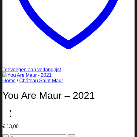
Toevoegen aan verlanglijst
Home
/
Château Saint-Maur
You Are Maur – 2021
€
13,00
You