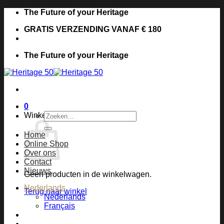
Ga
The Future of your Heritage
naar
GRATIS VERZENDING VANAF € 180
inhoud
The Future of your Heritage
0
Zoeken
Winkelwagen
naar:
Home
Online Shop
Over ons
Contact
Nieuws
Geen producten in de winkelwagen.
Nederlands
Terug naar winkel
Nederlands
Français