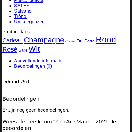
Pascal Jolivet
SALES
Salvano
Trénel
Uncategorized
Product Tags
Rood
Champagne
Cadeau
Etui
Porto
Coffret
Wit
Rosé
Saké
Aanvullende informatie
Beoordelingen (0)
Inhoud
75cl
Beoordelingen
Er zijn nog geen beoordelingen.
Wees de eerste om “You Are Maur – 2021” te
beoordelen