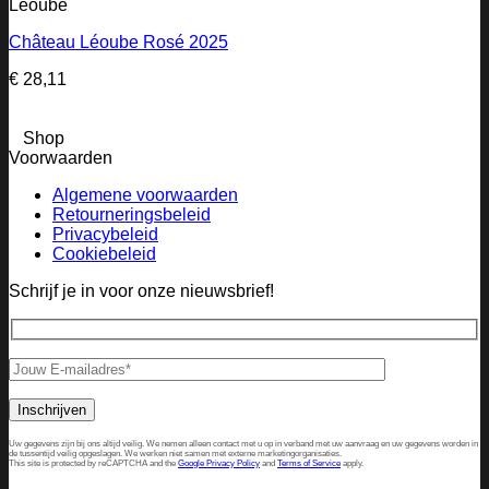
Léoube
Château Léoube Rosé 2025
€
28,11
Shop
Voorwaarden
Algemene voorwaarden
Retourneringsbeleid
Privacybeleid
Cookiebeleid
Schrijf je in voor onze nieuwsbrief!
Uw gegevens zijn bij ons altijd veilig. We nemen alleen contact met u op in verband met uw aanvraag en uw gegevens worden in
de tussentijd veilig opgeslagen. We werken niet samen met externe marketingorganisaties.
This site is protected by reCAPTCHA and the
Google Privacy Policy
and
Terms of Service
apply.